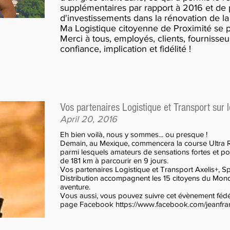
supplémentaires par rapport à 2016 et de p
d'investissements dans la rénovation de l
Ma Logistique citoyenne de Proximité se po
Merci à tous, employés, clients, fournisseu
confiance, implication et fidélité !
Cliquez ici
Vos partenaires Logistique et Transport sur l
April 20, 2016
Eh bien voilà, nous y sommes... ou presque !
Demain, au Mexique, commencera la course Ultra Ru
parmi lesquels amateurs de sensations fortes et po
de 181 km à parcourir en 9 jours.
Vos partenaires Logistique et Transport Axelis+, S
Distribution accompagnent les 15 citoyens du Mond
aventure.
Vous aussi, vous pouvez suivre cet évènement fédér
page Facebook https://www.facebook.com/jeanfranc
Cliquez ici