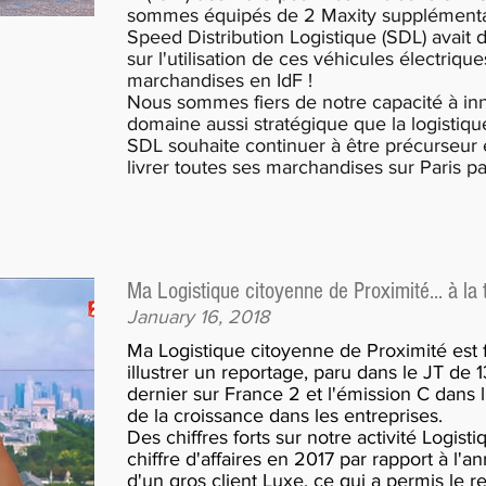
sommes équipés de 2 Maxity supplémenta
Speed Distribution Logistique (SDL) avait
sur l'utilisation de ces véhicules électriqu
marchandises en IdF !
Nous sommes fiers de notre capacité à inn
domaine aussi stratégique que la logistiqu
SDL souhaite continuer à être précurseur et
livrer toutes ses marchandises sur Paris par
Cliquez ici
Ma Logistique citoyenne de Proximité... à la t
January 16, 2018
Ma Logistique citoyenne de Proximité est f
illustrer un reportage, paru dans le JT d
dernier sur France 2 et l'émission C dans l
de la croissance dans les entreprises.
Des chiffres forts sur notre activité Logis
chiffre d'affaires en 2017 par rapport à l'
d'un gros client Luxe, ce qui a permis le r