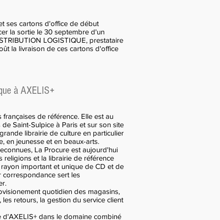
et ses cartons d'office de début
er la sortie le 30 septembre d'un
 DISTRIBUTION LOGISTIQUE, prestataire
t la livraison de ces cartons d'office
stique à AXELIS+
s françaises de référence. Elle est au
e Saint-Sulpice à Paris et sur son site
rande librairie de culture en particulier
e, en jeunesse et en beaux-arts.
econnues, La Procure est aujourd'hui
religions et la librairie de référence
n rayon important et unique de CD et de
r correspondance sert les
er.
provisionement quotidien des magasins,
es retours, la gestion du service client
ce d'AXELIS+ dans le domaine combiné