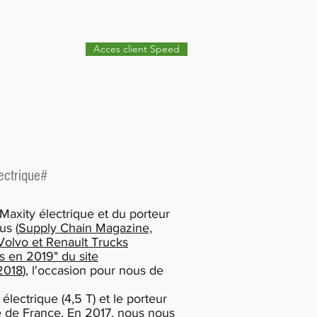
Acces client Speed
citoyen
Contacts
ectrique#
Maxity électrique et du porteur
us (
Supply Chain Magazine,
"Volvo et Renault Trucks
s en 2019" du site
/2018
), l'occasion pour nous de
lectrique (4,5 T) et le porteur
le de France. En 2017, nous nous