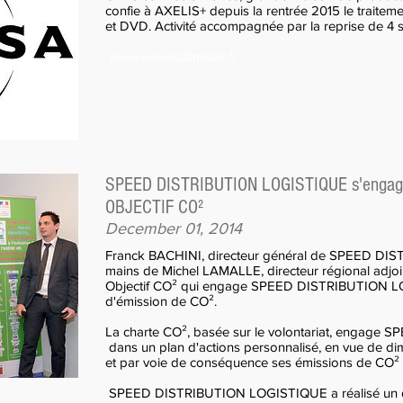
confie à AXELIS+ depuis la rentrée 2015 le traiteme
et DVD. Activité accompagnée par la reprise de 4 s
www.universalmusic.fr
SPEED DISTRIBUTION LOGISTIQUE s'engage 
OBJECTIF CO²
December 01, 2014
Franck BACHINI, directeur général de SPEED DI
mains de Michel LAMALLE, directeur régional adjoi
Objectif CO² qui engage SPEED DISTRIBUTION LO
d'émission de CO².
La charte CO², basée sur le volontariat, engag
dans un plan d'actions personnalisé, en vue de d
et par voie de conséquence ses émissions de CO²
SPEED DISTRIBUTION LOGISTIQUE a réalisé un dia