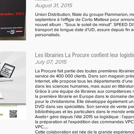
August 31, 2015
Union Distribution, filiale du groupe Flammarion, m
septembre à l'effigie de Corto Maltese pour annonc
nouvel album : "Sous le soleil de minuit". SPEED
transport de longue date d'UD, assure depuis fin aoû
personalisés.
Les librairies La Procure confient leur logi
July 07, 2015
La Procure fait partie des toutes premières librairie
service de 400 000 clients. Dans son magasin près d
Internet, elle propose tous les départements d'une g
dans les sciences humaines, mais aussi en littératur
Grâce à une équipe de libraires aux compétences r
la première librairie en Europe dans le domaine des 
pour le christianisme. Elle développe également u
DVD dans ses spécialités. Son service de vente pa
bibliothèques et les particuliers dans le monde enti
Axelis+ gére depuis l'été 2015 sa logistique : l'ap
la préparation et l'expédition des commandes VPC, l
VPC.....
Cette colaboration est née de la grande expérien